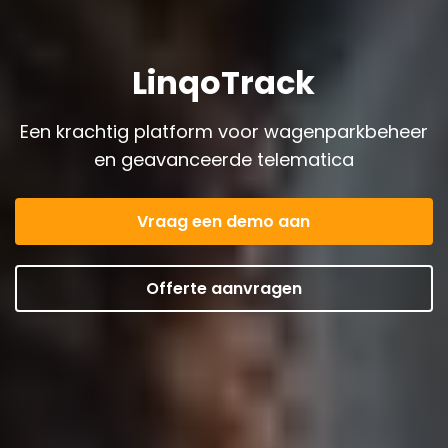
LinqoTrack
Een krachtig platform voor wagenparkbeheer
en geavanceerde telematica
Vraag een demo aan
Verwijs iemand door
en krijg een maand
Offerte aanvragen
gratis
Meer informatie