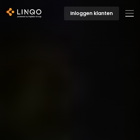
Inloggen klanten