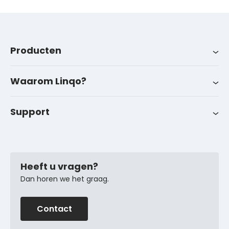
Producten
Producten
Branches
Over ons
LinqoTrack
Waarom Linqo?
Werken bij Linqo
Nieuws
Support
Neem contact op met onze technische specialisten
Succesverhalen
Veelgestelde vragen
Heeft u vragen?
Dan horen we het graag.
Contact