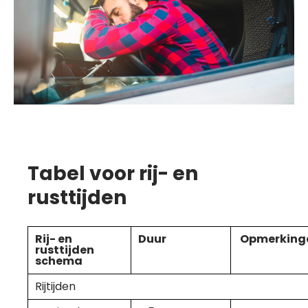
Verwijs iemand door
Tabel voor rij- en
en krijg een maand
rusttijden
gratis
Meer informatie
Rij- en
Duur
Opmerking
rusttijden
schema
Rijtijden