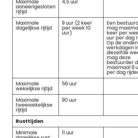
Maximale
4,5 uur
aaneengesloten
rijtijd
Maximale
9 uur (2 keer
Een bestuur
dagelijkse rijtijd
per week 10
mag maxima
uur)
keer per wee
uur per dag r
Op de ander
werkdagen i
diezelfde we
mag deze
bestuurder 
maximaal 9 u
per dag rijde
Maximale
56 uur
wekelijkse rijtijd
Maximale
90 uur
tweewekelijkse
rijtijd
Rusttijden
Minimale
11 uur
dagelijkse rust