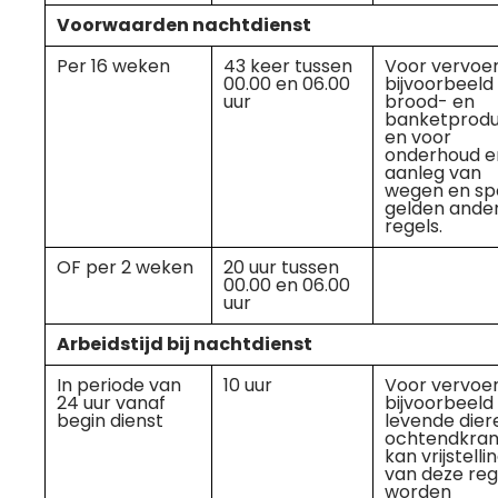
Voorwaarden nachtdienst
Per 16 weken
43 keer tussen
Voor vervoe
00.00 en 06.00
bijvoorbeeld
uur
brood- en
banketprod
en voor
onderhoud e
aanleg van
wegen en sp
gelden ande
regels.
OF per 2 weken
20 uur tussen
00.00 en 06.00
uur
Arbeidstijd bij nachtdienst
In periode van
10 uur
Voor vervoe
24 uur vanaf
bijvoorbeeld
begin dienst
levende dier
ochtendkra
kan vrijstelli
van deze reg
worden