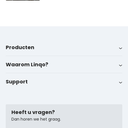
Producten
Producten
Branches
Over ons
LinqoTrack
Waarom Linqo?
Werken bij Linqo
Nieuws
Support
Neem contact op met onze technische specialisten
Succesverhalen
Veelgestelde vragen
Heeft u vragen?
Dan horen we het graag.