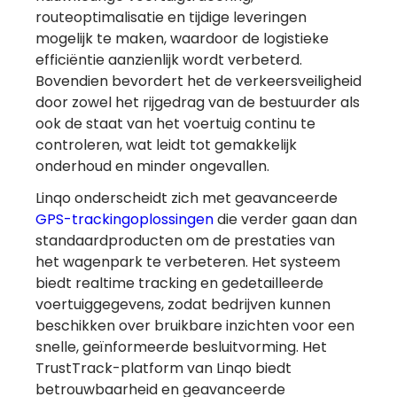
routeoptimalisatie en tijdige leveringen
mogelijk te maken, waardoor de logistieke
efficiëntie aanzienlijk wordt verbeterd.
Bovendien bevordert het de verkeersveiligheid
door zowel het rijgedrag van de bestuurder als
ook de staat van het voertuig continu te
controleren, wat leidt tot gemakkelijk
onderhoud en minder ongevallen.
Linqo onderscheidt zich met geavanceerde
Verwijs iemand door
GPS-trackingoplossingen
die verder gaan dan
standaardproducten om de prestaties van
en krijg een maand
het wagenpark te verbeteren. Het systeem
gratis
biedt realtime tracking en gedetailleerde
voertuiggegevens, zodat bedrijven kunnen
beschikken over bruikbare inzichten voor een
Meer informatie
snelle, geïnformeerde besluitvorming. Het
TrustTrack-platform van Linqo biedt
betrouwbaarheid en geavanceerde